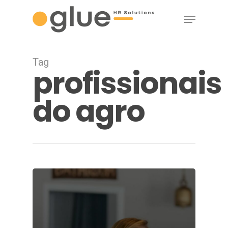
Skip
Menu
to
main
content
Tag
profissionais
do agro