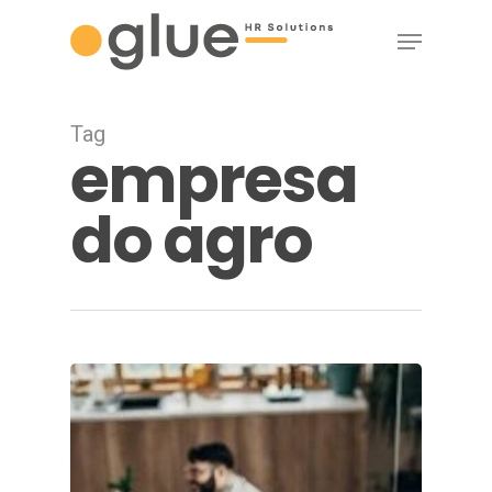
Skip
Menu
to
main
content
Tag
empresa
do agro