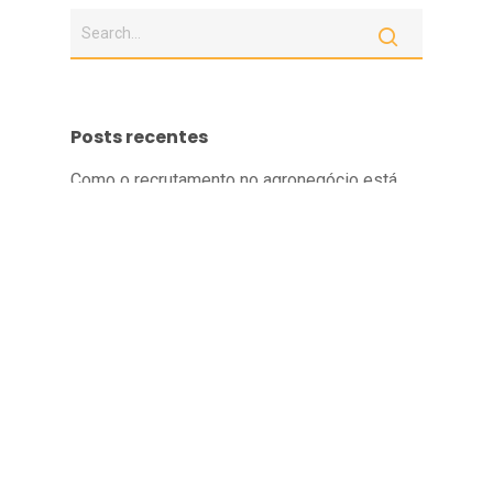
Posts recentes
Como o recrutamento no agronegócio está
mudando com a tecnologia?
Desafios e Oportunidades em RH no
Agronegócio.
4 maneiras de incluir a Cultura em um
processo seletivo
Como atrair RTVs, 4 dicas práticas.
Transparência Salarial