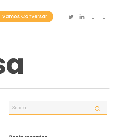
twitter
linkedin
instagram
whatsapp
Vamos Conversar
sa